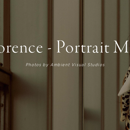
orence - Portrait M
Photos by
Ambient Visual Studios